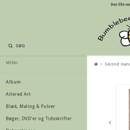
Den lille
ve
SØG
MENU
Second Han
Album
Altered Art
Blæk, Maling & Pulver
Bøger, DVD'er og Tidsskrifter