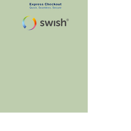
BumbleBee's Craft Shop