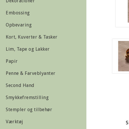
Dekorationer
Embossing
Opbevaring
Kort, Kuverter & Tasker
Lim, Tape og Lakker
Papir
Penne & Farveblyanter
Second Hand
Smykkefremstilling
Stempler og tilbehør
Værktøj
S