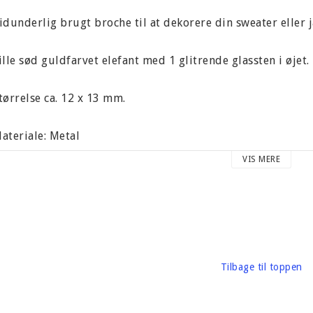
idunderlig brugt broche til at dekorere din sweater eller 
ille sød guldfarvet elefant med 1 glitrende glassten i øjet.
tørrelse ca. 12 x 13 mm.
ateriale: Metal
VIS MERE
ægt ca. 5 gram
Tilbage til toppen