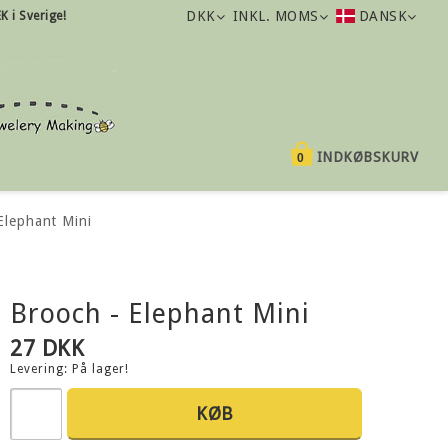
DKK
INKL. MOMS
DANSK
K i Sverige!
INDKØBSKURV
0
Elephant Mini
Brooch - Elephant Mini
27 DKK
Levering:
På lager!
KØB