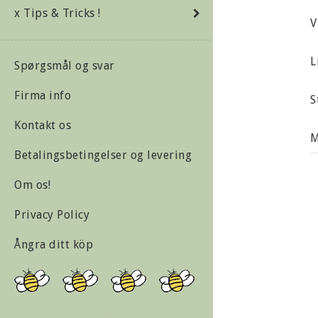
x Tips & Tricks !
V
L
Spørgsmål og svar
Firma info
S
Kontakt os
M
Betalingsbetingelser og levering
V
Om os!
Privacy Policy
Ångra ditt köp