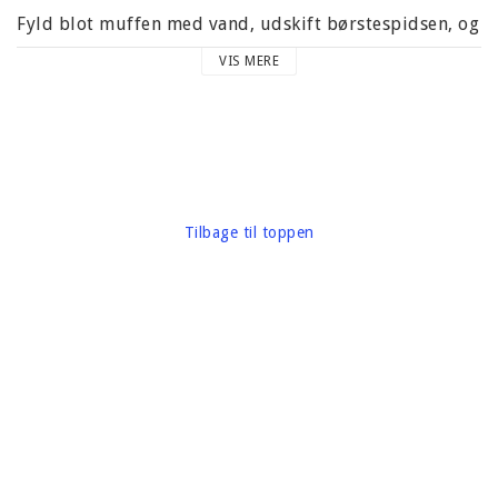
Fyld blot muffen med vand, udskift børstespidsen, og
juster trykket på trykbeholderen efter en tørrere eller
VIS MERE
vådere palet, når du maler.
Denne pakke indeholder en 6 tommer lang
genopfyldelig pensel (vand).
Emballage, vægt: 10 gram
Tilbage til toppen
Mærke: Kuretake