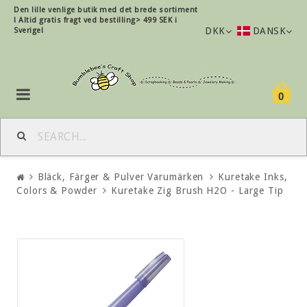
Den lille
venlige
butik med det brede sortiment
!
Altid gratis fragt ved bestilling> 499 SEK i
DKK
DANSK
Sverige!
0
Bläck, Färger & Pulver Varumärken
Kuretake Inks,
Colors & Powder
Kuretake Zig Brush H2O - Large Tip