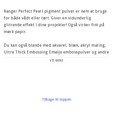
Ranger Perfect Pearl pigment pulver er nem at bruge
for både vådt eller tørt. Giver en vidunderlig
glitrende effekt i dine projekter! Også virker fint på
mørk papir.
Du kan også blande med akvarel, blæk, akryl maling,
Ultra Thick Embossing Emalje embosspulver og andre
medier.
VIS MERE
Perfect Pearls indeholder omkring 3 gram micapulver
og er meget over.
I modsætning til de fleste andre mica pulver blandes
perfektperler også med harpiks, hvilket gør Perfect
Tilbage til toppen
Pearls ikke så nemt som almindeligt micapulver.