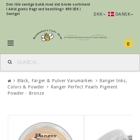
Den lille
venlige
butik med det brede sortiment
!
Altid gratis fragt ved bestilling> 499 SEK i
DKK
DANSK
Sverige!
0
Bläck, Färger & Pulver Varumärken
Ranger Inks,
Colors & Powder
Ranger Perfect Pearls Pigment
Powder - Bronze