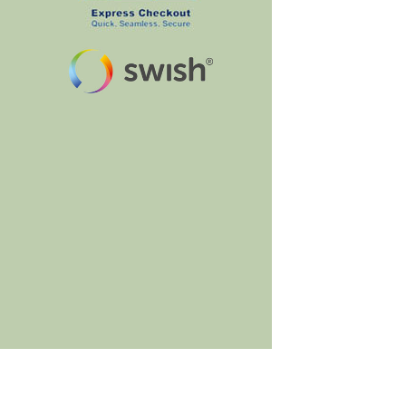
BumbleBee's Craft Shop