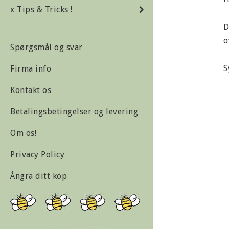
x Tips & Tricks !
D
o
Spørgsmål og svar
S
Firma info
Kontakt os
I
Betalingsbetingelser og levering
E
Om os!
M
Privacy Policy
Ångra ditt köp