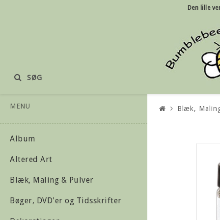
Den lille
ve
SØG
MENU
Blæk, Malin
Album
Altered Art
Blæk, Maling & Pulver
Bøger, DVD'er og Tidsskrifter