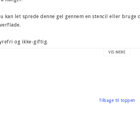
u kan let sprede denne gel gennem en stencil eller bruge 
verflade.
yrefri og ikke-giftig.
VIS MERE
ndeholder 29 ml glittergel.
mballage, vægt 50 gram
ærke: Ranger
Tilbage til toppen