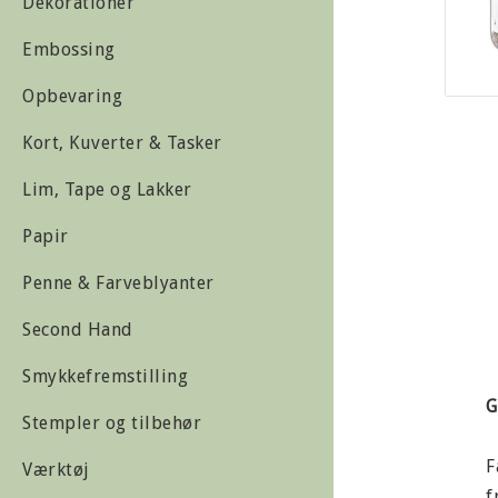
Dekorationer
Embossing
Opbevaring
Kort, Kuverter & Tasker
Lim, Tape og Lakker
Papir
Penne & Farveblyanter
Second Hand
Smykkefremstilling
G
Stempler og tilbehør
F
Værktøj
f