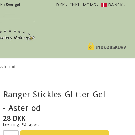
DKK
INKL. MOMS
DANSK
K i Sverige!
INDKØBSKURV
0
Asteriod
Ranger Stickles Glitter Gel
- Asteriod
28 DKK
Levering:
På lager!