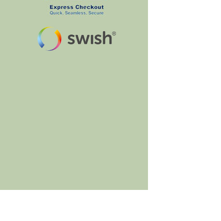
BumbleBee's Craft Shop