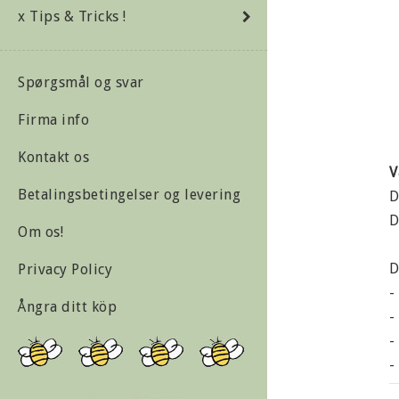
x Tips & Tricks !
Spørgsmål og svar
Firma info
Kontakt os
V
Betalingsbetingelser og levering
D
D
Om os!
D
Privacy Policy
-
Ångra ditt köp
-
-
-