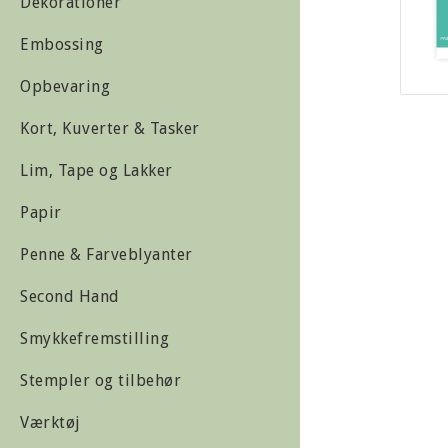
Dekorationer
Embossing
Opbevaring
Kort, Kuverter & Tasker
Lim, Tape og Lakker
Papir
Penne & Farveblyanter
Second Hand
Smykkefremstilling
Stempler og tilbehør
Værktøj