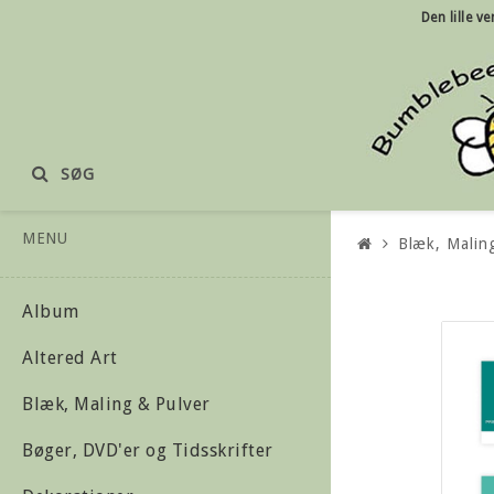
Den lille
ve
SØG
MENU
Blæk, Malin
Album
Altered Art
Blæk, Maling & Pulver
Bøger, DVD'er og Tidsskrifter