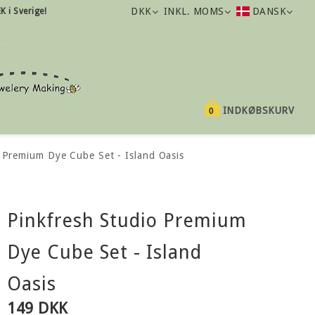
DKK
INKL. MOMS
DANSK
K i Sverige!
INDKØBSKURV
0
 Premium Dye Cube Set - Island Oasis
Pinkfresh Studio Premium
Dye Cube Set - Island
Oasis
149 DKK