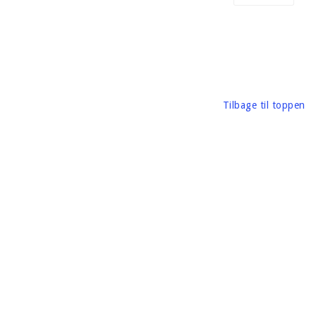
mballage, vægt: 55 gram
ærke: Pink Fresh Studio
Tilbage til toppen