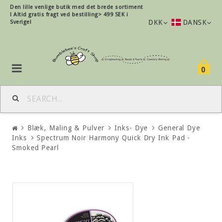
Den lille
venlige
butik med det brede sortiment
!
Altid gratis fragt ved bestilling> 499 SEK i
DKK
DANSK
Sverige!
0
Blæk, Maling & Pulver
Inks- Dye
General Dye
Inks
Spectrum Noir Harmony Quick Dry Ink Pad -
Smoked Pearl