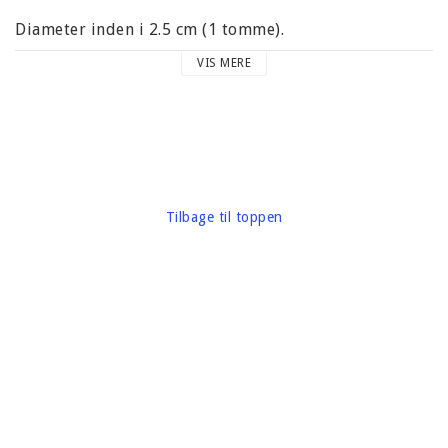
Diameter inden i 2.5 cm (1 tomme).
VIS MERE
Karton vægt omkring 20 gram
Mærke: Darice
Tilbage til toppen