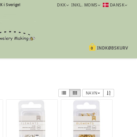
DKK
INKL. MOMS
DANSK
K i Sverige!
INDKØBSKURV
0
NAVN