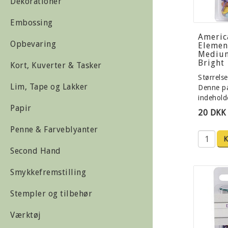
Dekorationer
Embossing
Americ
Opbevaring
Elemen
Medium
Bright
Kort, Kuverter & Tasker
Størrelse
Lim, Tape og Lakker
Denne p
indehol
Papir
20 DKK
Penne & Farveblyanter
Second Hand
Smykkefremstilling
Stempler og tilbehør
Værktøj