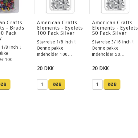
an Crafts
American Crafts
American Crafts
ts - Brads
Elements - Eyelets
Elements - Eyelets
00 Pack
100 Pack Silver
50 Pack Silver
y
Størrelse 1/8 inch !
Størrelse 3/16 inch !
 1/8 inch !
Denne pakke
Denne pakke
akke
indeholder 100…
indeholder 50…
der 100…
20 DKK
20 DKK
KØB
KØB
KØB