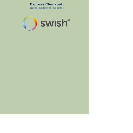
BumbleBee's Craft Shop