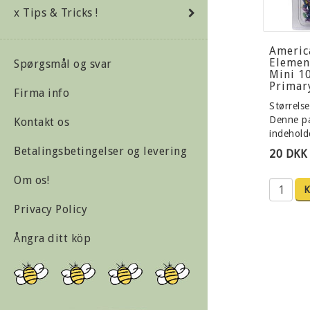
x Tips & Tricks !
Americ
Elemen
Spørgsmål og svar
Mini 1
Primar
Firma info
Størrelse
Denne p
Kontakt os
indehol
Betalingsbetingelser og levering
20 DKK
Om os!
Privacy Policy
Ångra ditt köp