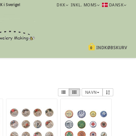
DKK
INKL. MOMS
DANSK
K i Sverige!
INDKØBSKURV
0
NAVN