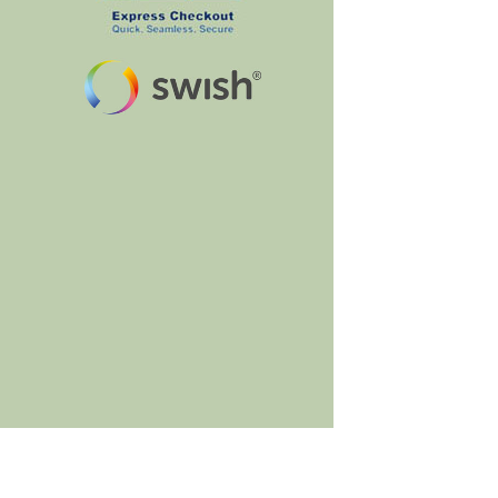
BumbleBee's Craft Shop