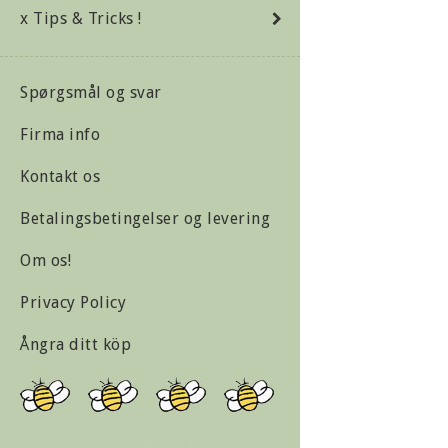
x Tips & Tricks !
Spørgsmål og svar
Firma info
Kontakt os
Betalingsbetingelser og levering
Om os!
Privacy Policy
Ångra ditt köp