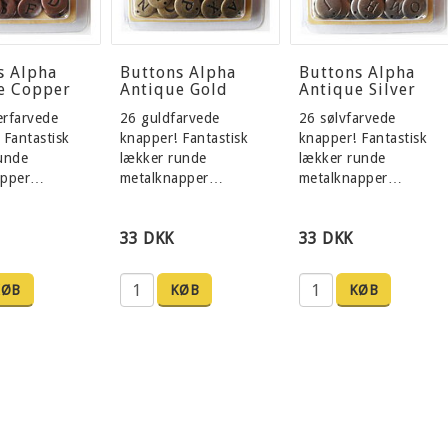
s Alpha
Buttons Alpha
Buttons Alpha
e Copper
Antique Gold
Antique Silver
rfarvede
26 guldfarvede
26 sølvfarvede
 Fantastisk
knapper! Fantastisk
knapper! Fantastisk
unde
lækker runde
lækker runde
apper…
metalknapper…
metalknapper…
33 DKK
33 DKK
KØB
KØB
KØB