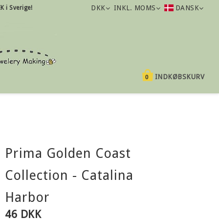
DKK
INKL. MOMS
DANSK
K i Sverige!
INDKØBSKURV
0
Prima Golden Coast
Collection - Catalina
Harbor
46 DKK