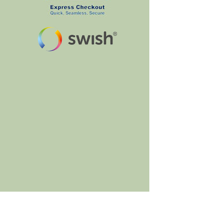
BumbleBee's Craft Shop