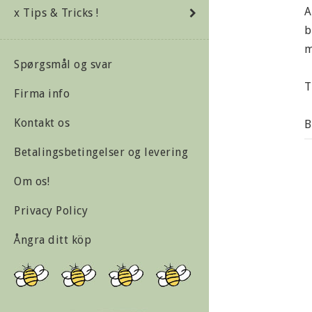
A
x Tips & Tricks !
b
m
Spørgsmål og svar
T
Firma info
Kontakt os
B
s
Betalingsbetingelser og levering
K
Om os!
Privacy Policy
M
Ångra ditt köp