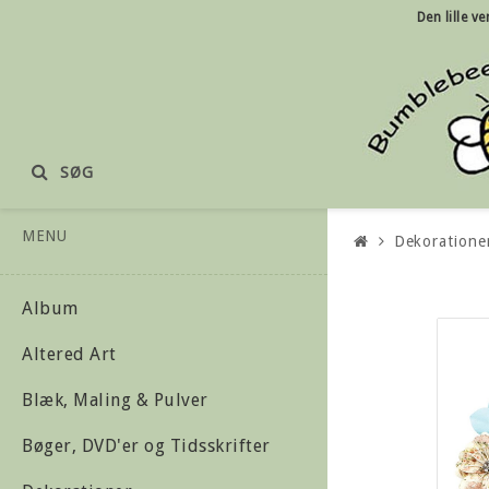
Den lille
ve
SØG
MENU
Dekoratione
Album
Altered Art
Blæk, Maling & Pulver
Bøger, DVD'er og Tidsskrifter