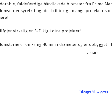
dorable, faldefærdige håndlavede blomster fra Prima Mark
lomster er syrefrit og ideel til brug i mange projekter som 
ere!
ilføjer virkelig en 3-D kig i dine projekter!
lomsterne er omkring 40 mm i diameter og er opbygget i fle
himrande pistil.
VIS MERE
arton vægt omkring 20 gram
ærke: Prima Marketing
Tilbage til toppen