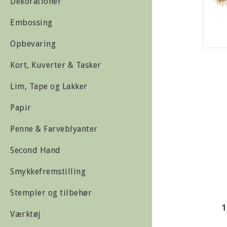
Dekorationer
Embossing
Opbevaring
Kort, Kuverter & Tasker
Lim, Tape og Lakker
Papir
Penne & Farveblyanter
Second Hand
Smykkefremstilling
Stempler og tilbehør
1
Værktøj