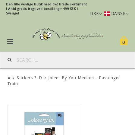
Den lille
venlige
butik med det brede sortiment
!
Altid gratis fragt ved bestilling> 499 SEK i
DKK
DANSK
Sverige!
0
Stickers 3-D
Jolees By You Medium - Passenger
Train