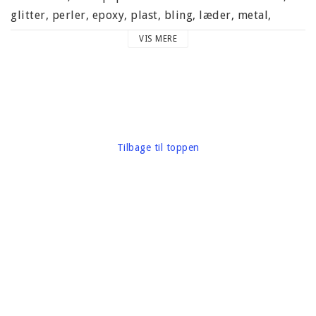
glitter, perler, epoxy, plast, bling, læder, metal,
skimmer og stof.
VIS MERE
Indeholder 1 motiver. Bemærk, at dette produkt ikke
er selvklæbende.
Size design 98 x 63 mm.
Tilbage til toppen
Karton vægt omkring 15 gram
Mærke: EK Success