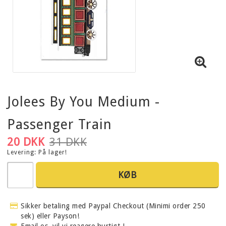
Jolees By You Medium -
Passenger Train
20 DKK
31 DKK
Levering:
På lager!
KØB
Sikker betaling med Paypal Checkout (Minimi order 250
sek) eller Payson!
Email os, vil vi reagere hurtigt !