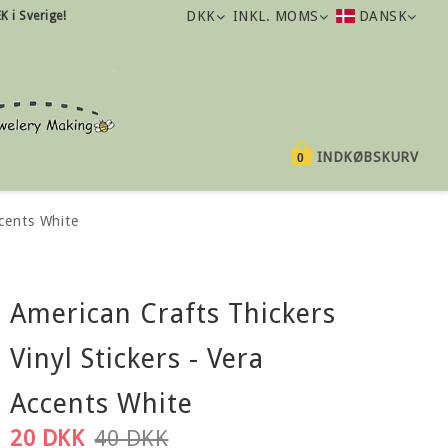
DKK
INKL. MOMS
DANSK
K i Sverige!
INDKØBSKURV
0
ccents White
American Crafts Thickers
Vinyl Stickers - Vera
Accents White
20 DKK
40 DKK