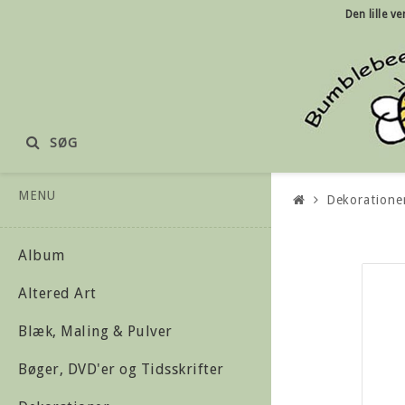
Den lille
ve
SØG
MENU
Dekoratione
Album
Altered Art
Blæk, Maling & Pulver
Bøger, DVD'er og Tidsskrifter