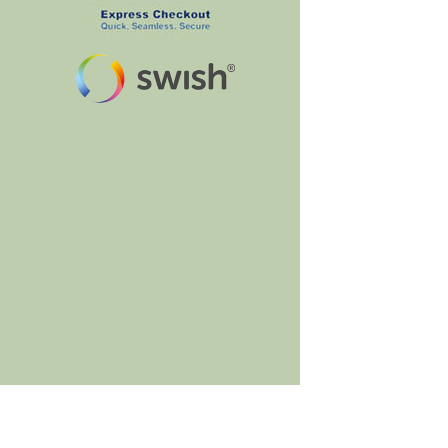
BumbleBee's Craft Shop