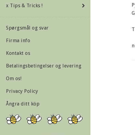
P
x Tips & Tricks !
G
Spørgsmål og svar
T
Firma info
n
Kontakt os
S
Betalingsbetingelser og levering
C
Om os!
Privacy Policy
B
Ångra ditt köp