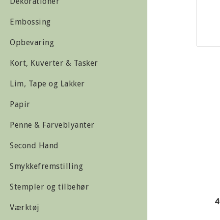
Dekorationer
Embossing
Opbevaring
Kort, Kuverter & Tasker
Lim, Tape og Lakker
Papir
Penne & Farveblyanter
Second Hand
Smykkefremstilling
Stempler og tilbehør
4
Værktøj