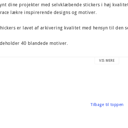
ynt dine projekter med selvklæbende stickers i høj kvalitet
race lækre inspirerende designs og motiver.
hickers er lavet af arkivering kvalitet med hensyn til den
deholder 40 blandede motiver.
tørrelseseksempel "stor cirkel" 60 mm.
VIS MERE
arton vægt omkring 52 gram
rand: American Crafts
Tilbage til toppen