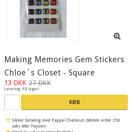
Making Memories Gem Stickers
Chloe´s Closet - Square
13 DKK
27 DKK
Levering:
På lager!
KØB
Sikker betaling med Paypal Checkout (Minimi order 250
sek) eller Payson!
Email os, vil vi reagere hurtigt !