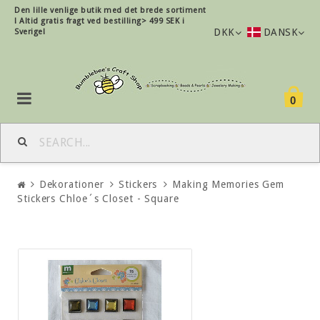
Den lille
venlige
butik med det brede sortiment
!
Altid gratis fragt ved bestilling> 499 SEK i
DKK
DANSK
Sverige!
0
Dekorationer
Stickers
Making Memories Gem
Stickers Chloe´s Closet - Square