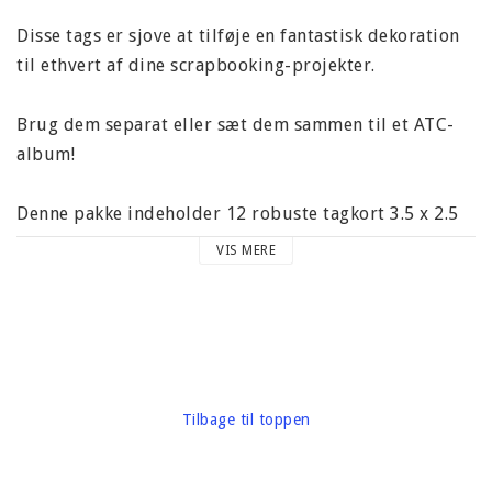
Disse tags er sjove at tilføje en fantastisk dekoration
til ethvert af dine scrapbooking-projekter.
Brug dem separat eller sæt dem sammen til et ATC-
album!
Denne pakke indeholder 12 robuste tagkort 3.5 x 2.5
med bøsninger og en albumring.
VIS MERE
Arkiver sikkert.
Carton vægt omkring 30 gram
Mærke: Ranger
Tilbage til toppen