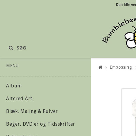
Den lille
ve
SØG
MENU
Embossing
Album
Altered Art
Blæk, Maling & Pulver
Bøger, DVD'er og Tidsskrifter