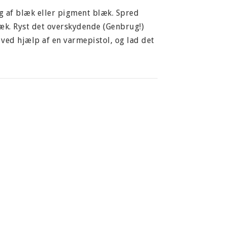
 af blæk eller pigment blæk. Spred
æk. Ryst det overskydende (Genbrug!)
r ved hjælp af en varmepistol, og lad det
lver med små korn.
armes, og de kan ikke så ryste væk. Brug
 børste væk pulveret, du ønsker.
håndklæde, og du kan derefter ikke så
omme væk.