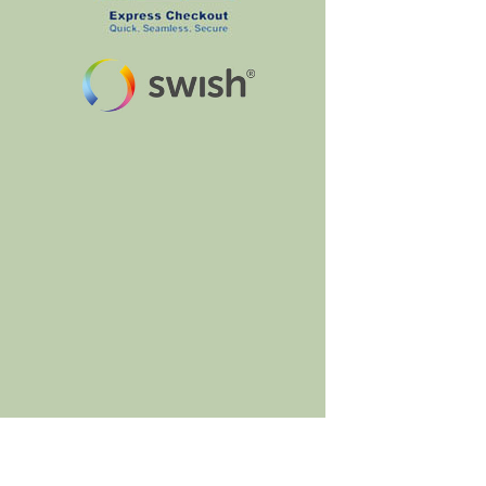
BumbleBee's Craft Shop