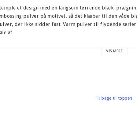
temple et design med en langsom tørrende blæk, prægning
mbossing pulver på motivet, så det klæber til den våde bl
ulver, der ikke sidder fast. Varm pulver til flydende serie
øle af.
or præget motiv med mange detaljer, skal du bruge et pu
VIS MERE
ip:
idesten pulverkorn vil blive set mere tydeligt, når de opv
n fin pensel og børste dem væk. Vær forsigtig med ikke at
Tilbage til toppen
vis papiret er statisk, kan du tørre det af med en klud / 
ange problemer med at sidesten kerner ikke ønsker at k
angers prægning pulvere er: