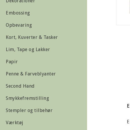
Dekorationer
Embossing
Opbevaring
Kort, Kuverter & Tasker
Lim, Tape og Lakker
Papir
Penne & Farveblyanter
Second Hand
Smykkefremstilling
E
Stempler og tilbehør
E
Værktøj