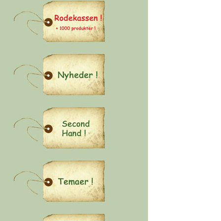
-
-
D
E
M