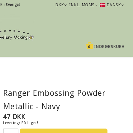
DKK
INKL. MOMS
DANSK
K i Sverige!
INDKØBSKURV
0
Ranger Embossing Powder
Metallic - Navy
47 DKK
Levering:
På lager!