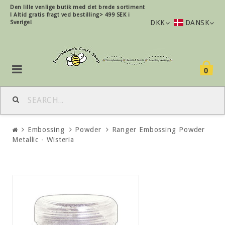
Den lille
venlige
butik med det brede sortiment
!
Altid gratis fragt ved bestilling> 499 SEK i
DKK
DANSK
Sverige!
0
Embossing
Powder
Ranger Embossing Powder
Metallic - Wisteria