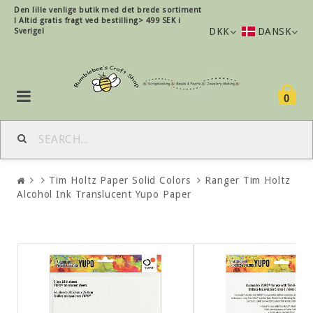
Den lille
venlige
butik med det brede sortiment
!
Altid gratis fragt ved bestilling> 499 SEK i
DKK
DANSK
Sverige!
0
Tim Holtz Paper Solid Colors
Ranger Tim Holtz
Alcohol Ink Translucent Yupo Paper