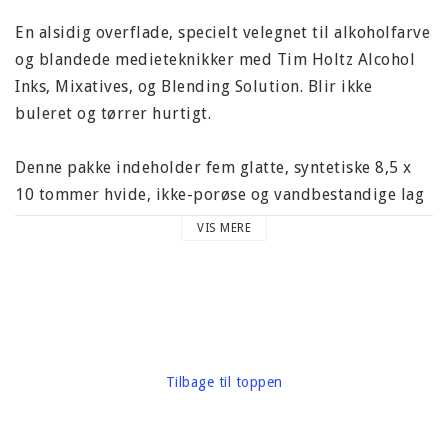
En alsidig overflade, specielt velegnet til alkoholfarve
og blandede medieteknikker med Tim Holtz Alcohol
Inks, Mixatives, og Blending Solution. Blir ikke
buleret og tørrer hurtigt.
Denne pakke indeholder fem glatte, syntetiske 8,5 x
10 tommer hvide, ikke-porøse og vandbestandige lag
på 104 lb.
VIS MERE
Emballage, vægt 40 gram
Mærke: Ranger - Tim Holtz
Tilbage til toppen