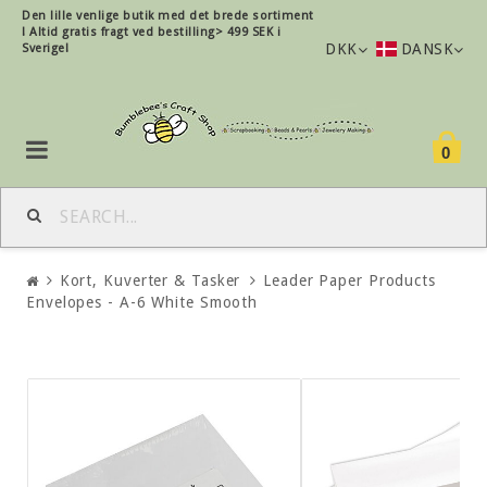
Den lille
venlige
butik med det brede sortiment
!
Altid gratis fragt ved bestilling> 499 SEK i
DKK
DANSK
Sverige!
0
Kort, Kuverter & Tasker
Leader Paper Products
Envelopes - A-6 White Smooth