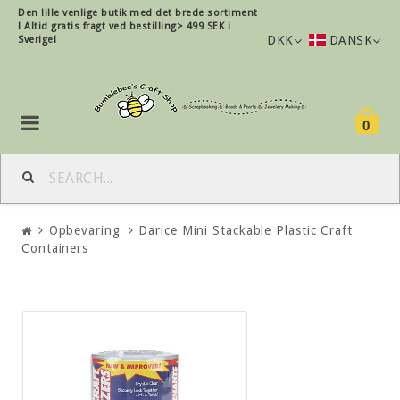
Den lille
venlige
butik med det brede sortiment
!
Altid gratis fragt ved bestilling> 499 SEK i
DKK
DANSK
Sverige!
0
Opbevaring
Darice Mini Stackable Plastic Craft
Containers