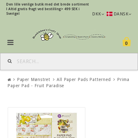
Den lille
venlige
butik med det brede sortiment
!
Altid gratis fragt ved bestilling> 499 SEK i
DKK
DANSK
Sverige!
0
Paper Mønstret
All Paper Pads Patterned
Prima
Paper Pad - Fruit Paradise