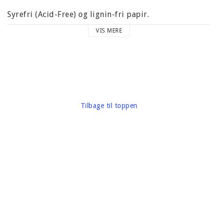
Syrefri (Acid-Free) og lignin-fri papir.
VIS MERE
Karton vægt omkring 210 gram
Mærke: Prima Marketing
Tilbage til toppen