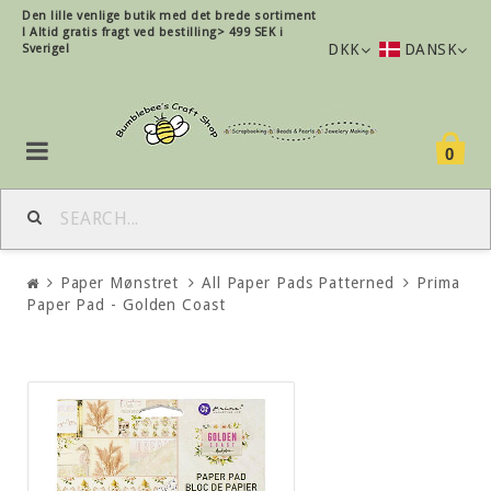
Den lille
venlige
butik med det brede sortiment
!
Altid gratis fragt ved bestilling> 499 SEK i
DKK
DANSK
Sverige!
0
Paper Mønstret
All Paper Pads Patterned
Prima
Paper Pad - Golden Coast