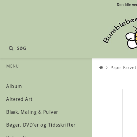
Den lille
ve
SØG
MENU
Papir Farvet
Album
Altered Art
Blæk, Maling & Pulver
Bøger, DVD'er og Tidsskrifter