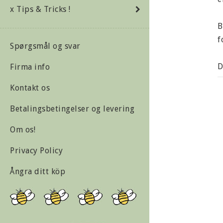
x Tips & Tricks !
B
f
Spørgsmål og svar
D
Firma info
Kontakt os
C
Betalingsbetingelser og levering
M
Om os!
Privacy Policy
Ångra ditt köp