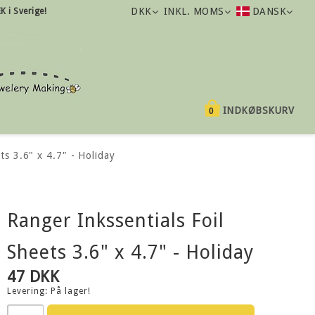
DKK
INKL. MOMS
DANSK
K i Sverige!
INDKØBSKURV
0
ts 3.6" x 4.7" - Holiday
Ranger Inkssentials Foil
Sheets 3.6" x 4.7" - Holiday
47 DKK
Levering:
På lager!