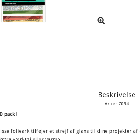
Beskrivelse
Artnr: 7094
0 pack !
isse folieark tilføjer et strejf af glans til dine projekter 
kstra værktøj eller varme.