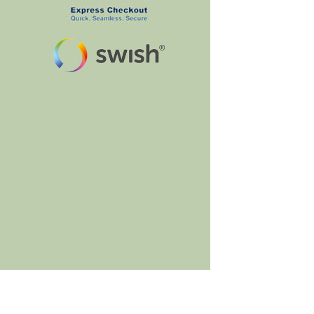
BumbleBee's Craft Shop