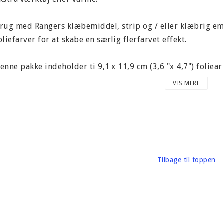
rug med Rangers klæbemiddel, strip og / eller klæbrig em
oliefarver for at skabe en særlig flerfarvet effekt.
enne pakke indeholder ti 9,1 x 11,9 cm (3,6 "x 4,7") folieark
VIS MERE
arton vægt omkring 10 gram
ærke: Ranger
Tilbage til toppen