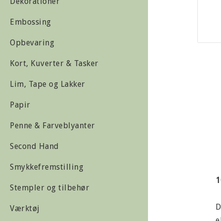
Dekorationer
Embossing
Opbevaring
Kort, Kuverter & Tasker
Lim, Tape og Lakker
Papir
Penne & Farveblyanter
Second Hand
Smykkefremstilling
1
Stempler og tilbehør
D
Værktøj
e