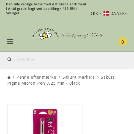
Den lille
venlige
butik med det brede sortiment
!
Altid gratis fragt ved bestilling> 499 SEK i
DKK
DANSK
Sverige!
0
Penne efter mærke
Sakura Markers
Sakura
Pigma Micron Pen 0.25 mm - Black