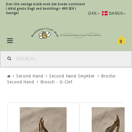
Den lille
venlige
butik med det brede sortiment
!
Altid gratis fragt ved bestilling> 499 SEK i
DKK
DANSK
Sverige!
0
Second Hand
Second Hand Smykker
Broche
Second Hand
Brooch - G-Clef