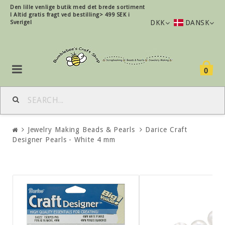
Den lille
venlige
butik med det brede sortiment
!
Altid gratis fragt ved bestilling> 499 SEK i
DKK
DANSK
Sverige!
0
Jewelry Making Beads & Pearls
Darice Craft
Designer Pearls - White 4 mm