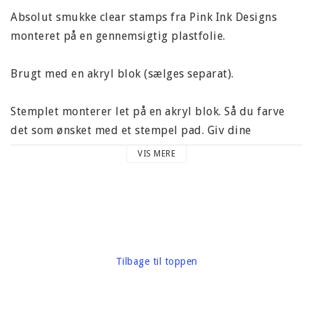
Absolut smukke clear stamps fra Pink Ink Designs
monteret på en gennemsigtig plastfolie.
Brugt med en akryl blok (sælges separat).
Stemplet monterer let på en akryl blok. Så du farve
det som ønsket med et stempel pad. Giv dine
projekter et professionelt touch! Perfekt til at blive
VIS MERE
brugt, for eksempel, tags, layouts, kort og meget
mere.
Clear stamps fra Pink Ink Designs er arkivering sikre
og af høj kvalitet.
Tilbage til toppen
Leveres i en gennemsigtig plastik ark. Dimensioner på
pladen er 145 x 210 mm.