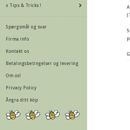
x Tips & Tricks !
A
(
Spørgsmål og svar
S
p
Firma info
Kontakt os
G
Betalingsbetingelser og levering
I
Om os!
E
Privacy Policy
Ångra ditt köp
M