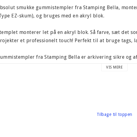
bsolut smukke gummistempler fra Stamping Bella, montere
Type EZ-skum), og bruges med en akryl blok.
templet monterer let på en akryl blok. Så farve, sæt det 
rojekter et professionelt touch! Perfekt til at bruge tags, 
ummistempler fra Stamping Bella er arkivering sikre og af 
VIS MERE
ndeholder 2 klamre stampler str 60 x 95 mm, 55 x 30 mm.
mballage, vægt 30 gram
ærke: Stamping Bella
Tilbage til toppen