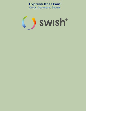
BumbleBee's Craft Shop