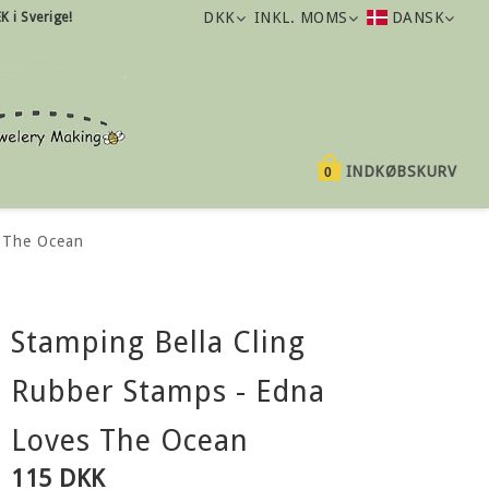
DKK
INKL. MOMS
DANSK
K i Sverige!
INDKØBSKURV
0
s The Ocean
Stamping Bella Cling
Rubber Stamps - Edna
Loves The Ocean
115 DKK