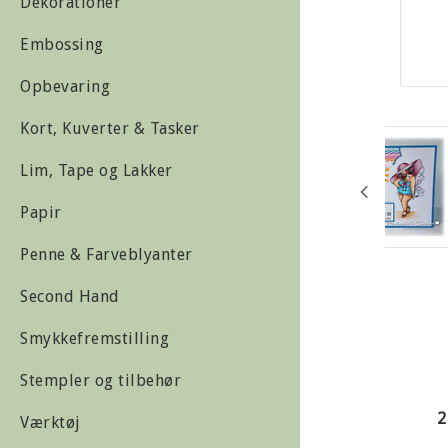
Dekorationer
Embossing
Opbevaring
Kort, Kuverter & Tasker
Lim, Tape og Lakker
Papir
Penne & Farveblyanter
Second Hand
Smykkefremstilling
Stempler og tilbehør
2
Værktøj