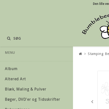
Den lille
ve
SØG
MENU
Stamping Be
Album
Altered Art
Blæk, Maling & Pulver
Bøger, DVD'er og Tidsskrifter