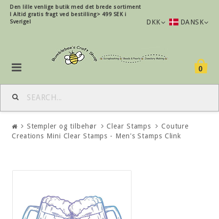
Den lille
venlige
butik med det brede sortiment
!
Altid gratis fragt ved bestilling> 499 SEK i
DKK
DANSK
Sverige!
0
Stempler og tilbehør
Clear Stamps
Couture
Creations Mini Clear Stamps - Men's Stamps Clink