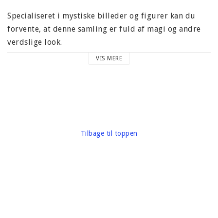
Specialiseret i mystiske billeder og figurer kan du
forvente, at denne samling er fuld af magi og andre
verdslige look.
VIS MERE
Hvert hoveddesign måler 10,2 x 15,2 cm (4 "x 6"), så
de er perfekte til brug på de fleste
standardkortunderlag.
Hver af dem har også masser af plads til at tilføje din
egen farve eller glitter.
Tilbage til toppen
Prøv at bruge blæk eller vandfarveeffekter for en
endnu mere magisk finish!
Størrelsen på hele arket er 14 x 21 cm (5,8 "X8,2").