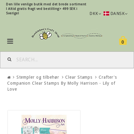
Den lille
venlige
butik med det brede sortiment
!
Altid gratis fragt ved bestilling> 499 SEK i
DKK
DANSK
Sverige!
0
Stempler og tilbehør
Clear Stamps
Crafter's
Companion Clear Stamps By Molly Harrison - Lily of
Love