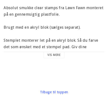
Absolut smukke clear stamps fra Lawn Fawn monteret
på en gennemsigtig plastfolie.
Brugt med en akryl blok (sælges separat).
Stemplet monterer let på en akryl blok. Så du farve
det som ønsket med et stempel pad. Giv dine
projekter et professionelt touch! Perfekt til at blive
VIS MERE
brugt, for eksempel, tags, layouts, kort og meget
mere.
Clear stamps fra Lawn Fawn er arkivering sikre og af
høj kvalitet.
Tilbage til toppen
Leveres i en gennemsigtig plastik ark. Dimensioner på
pladen er 102 x 152 mm (4" x 6").