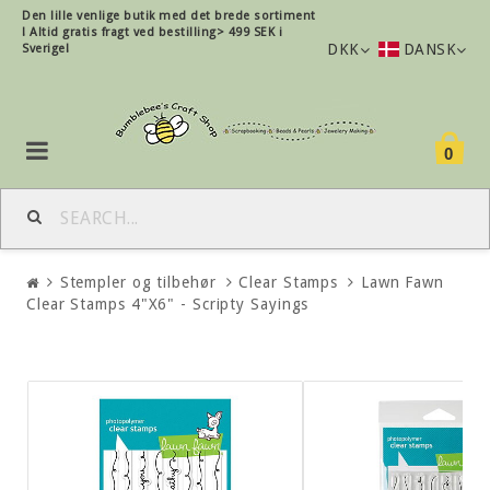
Den lille
venlige
butik med det brede sortiment
!
Altid gratis fragt ved bestilling> 499 SEK i
DKK
DANSK
Sverige!
0
Stempler og tilbehør
Clear Stamps
Lawn Fawn
Clear Stamps 4"X6" - Scripty Sayings