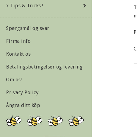
x Tips & Tricks !
T
m
Spørgsmål og svar
P
Firma info
C
Kontakt os
S
Betalingsbetingelser og levering
Om os!
E
Privacy Policy
M
Ångra ditt köp