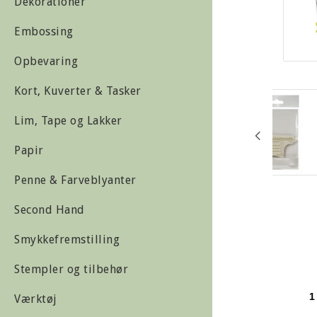
Dekorationer
Embossing
Opbevaring
Kort, Kuverter & Tasker
Lim, Tape og Lakker
Papir
Penne & Farveblyanter
Second Hand
Smykkefremstilling
Stempler og tilbehør
1
Værktøj