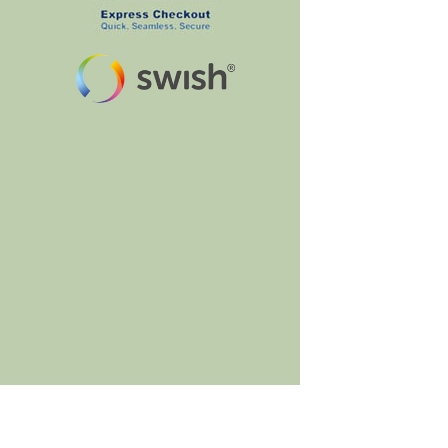
BumbleBee's Craft Shop