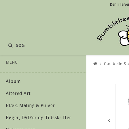
Den lille
ve
SØG
MENU
Carabelle S
Album
Altered Art
Blæk, Maling & Pulver
Bøger, DVD'er og Tidsskrifter