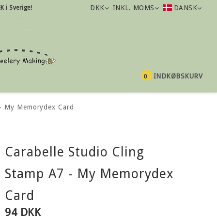
DKK
INKL. MOMS
DANSK
K i Sverige!
INDKØBSKURV
0
7 - My Memorydex Card
Carabelle Studio Cling
Stamp A7 - My Memorydex
Card
94 DKK