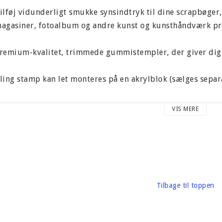
ilføj vidunderligt smukke synsindtryk til dine scrapbøger,
agasiner, fotoalbum og andre kunst og kunsthåndværk pr
remium-kvalitet, trimmede gummistempler, der giver dig 
ling stamp kan let monteres på en akrylblok (sælges separa
tempelets størrelse er 80 x 55 mm.
VIS MERE
mballage, vægt 20 gram
ærke: Carabelle Studio
Tilbage til toppen