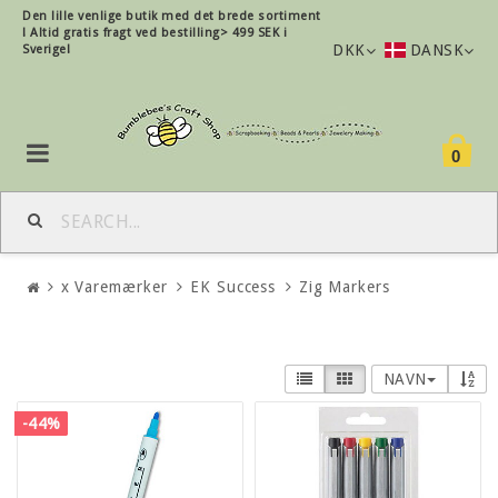
Den lille
venlige
butik med det brede sortiment
!
Altid gratis fragt ved bestilling> 499 SEK i
DKK
DANSK
Sverige!
0
x Varemærker
EK Success
Zig Markers
NAVN
-44%