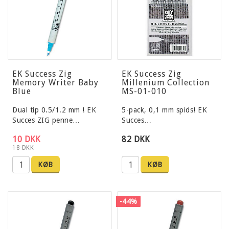
EK Success Zig
EK Success Zig
Memory Writer Baby
Millenium Collection
Blue
MS-01-010
Dual tip 0.5/1.2 mm ! EK
5-pack, 0,1 mm spids! EK
Succes ZIG penne…
Succes…
10 DKK
82 DKK
18 DKK
KØB
KØB
-44%