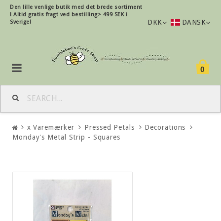
Den lille
venlige
butik med det brede sortiment
!
Altid gratis fragt ved bestilling> 499 SEK i
DKK
DANSK
Sverige!
0
x Varemærker
Pressed Petals
Decorations
Monday's Metal Strip - Squares