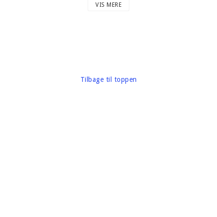
Vægt på emballage ca. 10 gram
VIS MERE
Mærke: Pressede Petals
Tilbage til toppen