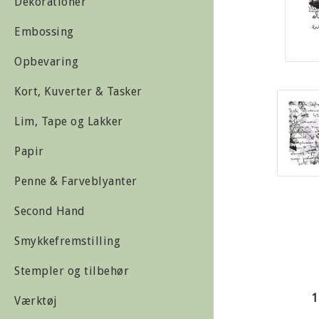
Dekorationer
Embossing
Opbevaring
Kort, Kuverter & Tasker
Lim, Tape og Lakker
Papir
Penne & Farveblyanter
Second Hand
Smykkefremstilling
Stempler og tilbehør
1
Værktøj