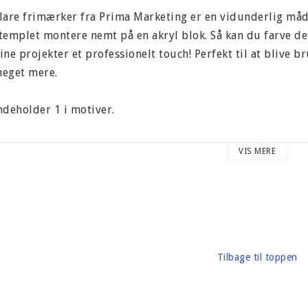
lare frimærker fra Prima Marketing er en vidunderlig måde
templet montere nemt på en akryl blok. Så kan du farve d
ine projekter et professionelt touch! Perfekt til at blive br
eget mere.
ndeholder 1 i motiver.
tørste motivstørrelse 60 x 60 mm.
VIS MERE
lear Stamps fra Prima Marketing er arkivering sikker, høj kv
ul.
usk, at du ikke bruger rengøringsmidler acetone eller ol
tempel renere eller sæbe og vand.
Tilbage til toppen
arton vægt omkring 15 gram