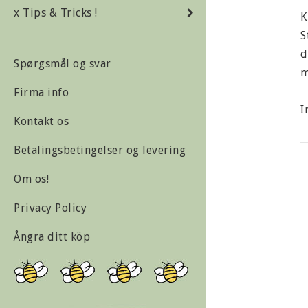
x Tips & Tricks !
K
S
d
Spørgsmål og svar
m
Firma info
I
Kontakt os
S
Betalingsbetingelser og levering
Om os!
C
g
Privacy Policy
Ångra ditt köp
H
s
K