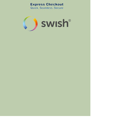
BumbleBee's Craft Shop