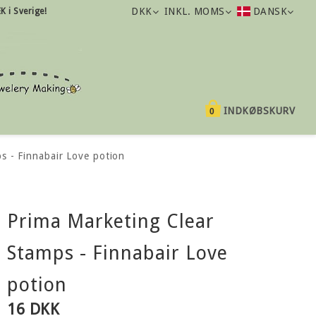
DKK
INKL. MOMS
DANSK
K i Sverige!
INDKØBSKURV
0
s - Finnabair Love potion
Prima Marketing Clear
Stamps - Finnabair Love
potion
16 DKK