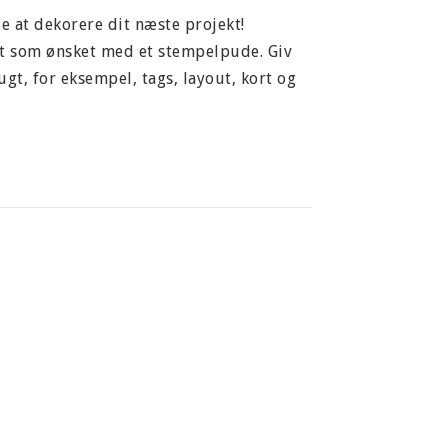
 at dekorere dit næste projekt!
et som ønsket med et stempelpude. Giv
ugt, for eksempel, tags, layout, kort og
alitet, er silikone baseret og vil ikke
iebaserede produkter, men bruger et