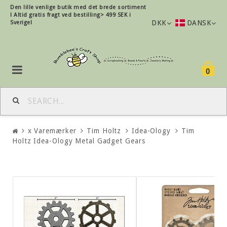
Den lille
venlige
butik med det brede sortiment
!
Altid gratis fragt ved bestilling> 499 SEK i
DKK
DANSK
Sverige!
0
x Varemærker
Tim Holtz
Idea-Ology
Tim
Holtz Idea-Ology Metal Gadget Gears