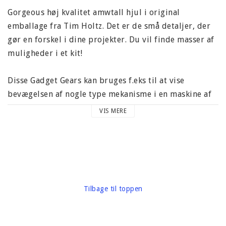
Gorgeous høj kvalitet amwtall hjul i original
emballage fra Tim Holtz. Det er de små detaljer, der
gør en forskel i dine projekter. Du vil finde masser af
muligheder i et kit!
Disse Gadget Gears kan bruges f.eks til at vise
bevægelsen af ​​nogle type mekanisme i en maskine af
nogen art! Fantastisk til projekter med blandede
VIS MERE
medier!
Indeholder i alt 5 hjul i forskellige design og
størrelser: 50 mm, 43 mm, 37 mm.
Carton vægt omkring 60 gram
Tilbage til toppen
Mærke: Tim Holtz