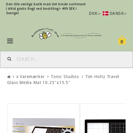
Den lille
venlige
butik med det brede sortiment
!
Altid gratis fragt ved bestilling> 499 SEK i
DKK
DANSK
Sverige!
0
x Varemærker
Tonic Studios
Tim Holtz Travel
Glass Media Mat 10.25"x15.5"