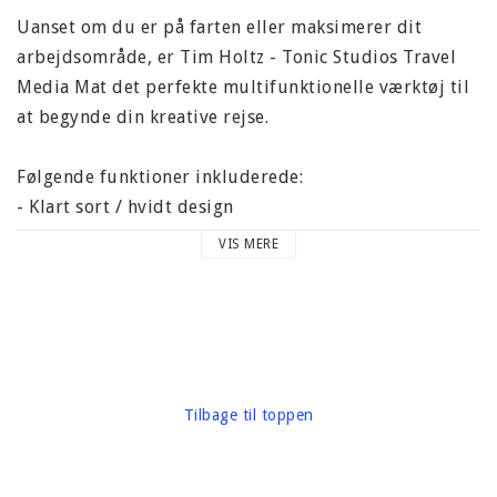
Uanset om du er på farten eller maksimerer dit
arbejdsområde, er Tim Holtz - Tonic Studios Travel
Media Mat det perfekte multifunktionelle værktøj til
at begynde din kreative rejse.
Følgende funktioner inkluderede:
- Klart sort / hvidt design
- Hærdet glas, ridsefast og varmebestandigt
VIS MERE
- 8 "x 8" imperial og metrisk skala
- 5,5 "x 7,5" blandepladeoverflade
- Indeholder en aftagelig non-stick mat
- Inkluderer beskyttelsesdæksel
- Fås i venstre og højre modeller
Tilbage til toppen
Denne pakke indeholder en glasmediemåtte med
udvidede funktioner. Størrelse 15,75x10,25 (26 x 40