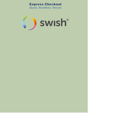
BumbleBee's Craft Shop