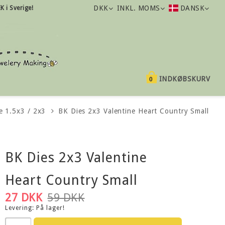
DKK
INKL. MOMS
DANSK
K i Sverige!
INDKØBSKURV
0
e 1.5x3 / 2x3
BK Dies 2x3 Valentine Heart Country Small
BK Dies 2x3 Valentine
Heart Country Small
27 DKK
59 DKK
Levering:
På lager!