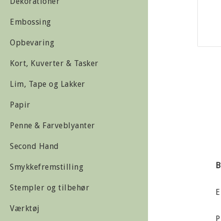
Dekorationer
Embossing
Opbevaring
Kort, Kuverter & Tasker
Lim, Tape og Lakker
Papir
Penne & Farveblyanter
Second Hand
B
Smykkefremstilling
Stempler og tilbehør
E
Værktøj
P