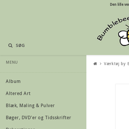
Den lille
ve
SØG
MENU
Værktøj by 
Album
Altered Art
Blæk, Maling & Pulver
Bøger, DVD'er og Tidsskrifter