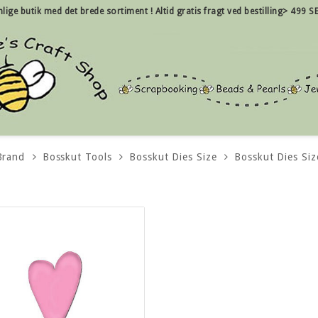
nlige
butik med det brede sortiment !
Altid gratis fragt ved bestilling> 499 SE
Brand
Bosskut Tools
Bosskut Dies Size
Bosskut Dies Siz