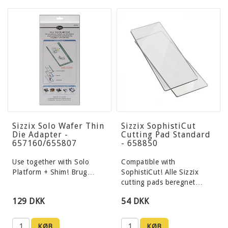
Sizzix Solo Wafer Thin
Sizzix SophistiCut
Die Adapter -
Cutting Pad Standard
657160/655807
- 658850
Use together with Solo
Compatible with
Platform + Shim! Brug…
SophistiCut! Alle Sizzix
cutting pads beregnet…
129 DKK
54 DKK
KØB
KØB