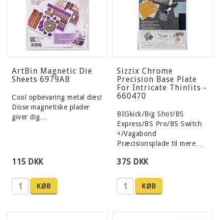
ArtBin Magnetic Die
Sizzix Chrome
Sheets 6979AB
Precision Base Plate
For Intricate Thinlits -
660470
Cool opbevaring metal dies!
Disse magnetiske plader
BIGkick/Big Shot/BS
giver dig…
Express/BS Pro/BS Switch
+/Vagabond
Præcisionsplade til mere…
115 DKK
375 DKK
KØB
KØB