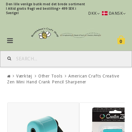
Den lille
venlige
butik med det brede sortiment
!
Altid gratis fragt ved bestilling> 499 SEK i
DKK
DANSK
Sverige!
0
Værktøj
Other Tools
American Crafts Creative
Zen Mini Hand Crank Pencil Sharpener