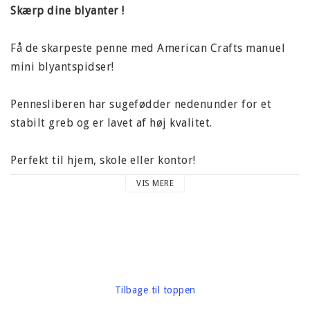
Skærp dine blyanter !
Få de skarpeste penne med American Crafts manuel
mini blyantspidser!
Pennesliberen har sugefødder nedenunder for et
stabilt greb og er lavet af høj kvalitet.
Perfekt til hjem, skole eller kontor!
VIS MERE
Denne pakke indeholder en 7,6 x 7,6 x 4,4 cm (3 x 3x
1,75 tommer) manuel penpanslider.
Vægt af emballage: 65 gram
Mærke: American Crafts
Tilbage til toppen