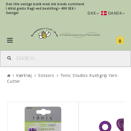
Den lille
venlige
butik med det brede sortiment
!
Altid gratis fragt ved bestilling> 499 SEK i
DKK
DANSK
Sverige!
0
Værktøj
Scissors
Tonic Studios Kushgrip Yarn
Cutter