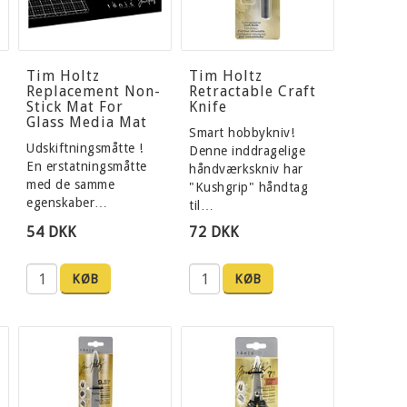
Tim Holtz
Tim Holtz
Replacement Non-
Retractable Craft
Stick Mat For
Knife
Glass Media Mat
Smart hobbykniv!
Udskiftningsmåtte !
Denne inddragelige
En erstatningsmåtte
håndværkskniv har
med de samme
"Kushgrip" håndtag
egenskaber…
til…
54 DKK
72 DKK
KØB
KØB