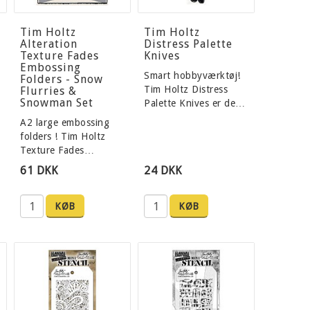
Tim Holtz
Tim Holtz
Alteration
Distress Palette
Texture Fades
Knives
Embossing
Smart hobbyværktøj!
Folders - Snow
Tim Holtz Distress
Flurries &
Snowman Set
Palette Knives er de…
A2 large embossing
folders ! Tim Holtz
Texture Fades…
61 DKK
24 DKK
KØB
KØB