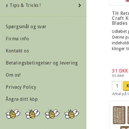
x Tips & Tricks !
TH Ret
Craft K
Blades
Spørgsmål og svar
Udløbet 
Denne p
Firma info
indeholde
klinger t
Kontakt os
Betalingsbetingelser og levering
31 DKK
Om os!
51 DKK
Privacy Policy
Antal på l
Ångra ditt köp