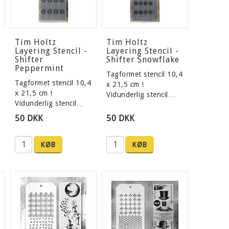
Tim Holtz
Tim Holtz
Layering Stencil -
Layering Stencil -
Shifter
Shifter Snowflake
Peppermint
Tagformet stencil 10,4
Tagformet stencil 10,4
x 21,5 cm !
x 21,5 cm !
Vidunderlig stencil…
Vidunderlig stencil…
50 DKK
50 DKK
KØB
KØB