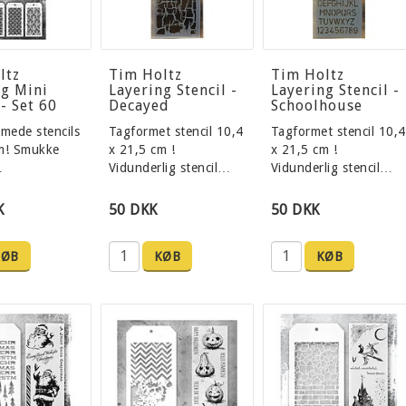
ltz
Tim Holtz
Tim Holtz
ng Mini
Layering Stencil -
Layering Stencil -
 - Set 60
Decayed
Schoolhouse
rmede stencils
Tagformet stencil 10,4
Tagformet stencil 10,4
m! Smukke
x 21,5 cm !
x 21,5 cm !
…
Vidunderlig stencil…
Vidunderlig stencil…
K
50 DKK
50 DKK
KØB
KØB
KØB