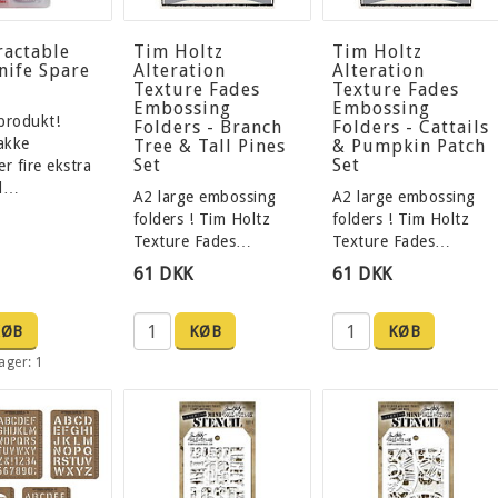
ractable
Tim Holtz
Tim Holtz
nife Spare
Alteration
Alteration
Texture Fades
Texture Fades
Embossing
Embossing
produkt!
Folders - Branch
Folders - Cattails
akke
Tree & Tall Pines
& Pumpkin Patch
Set
Set
r fire ekstra
il…
A2 large embossing
A2 large embossing
folders ! Tim Holtz
folders ! Tim Holtz
Texture Fades…
Texture Fades…
61 DKK
61 DKK
KØB
KØB
KØB
ager: 1