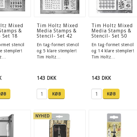
ltz Mixed
Tim Holtz Mixed
Tim Holtz Mixed
Stamps &
Media Stamps &
Media Stamps &
- Set 18
Stencil- Set 42
Stencil- Set 50
ormet stencil
En tag-formet stencil
En tag-formet stencil
e stempler!
og 5 klare stempler!
og 14 klare stempler!
tz…
Tim Holtz…
Tim Holtz…
K
143 DKK
143 DKK
KØB
KØB
KØB
NYHED