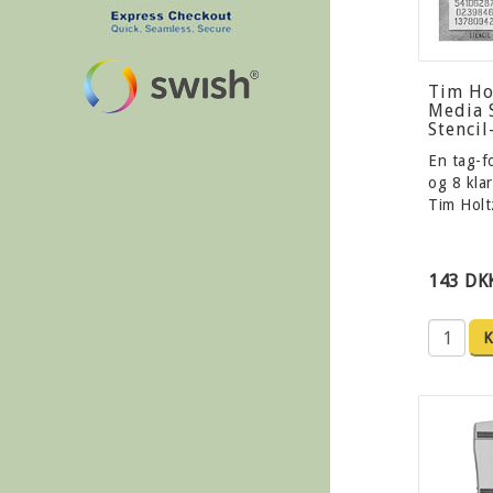
Tim Ho
Media 
Stencil
En tag-f
og 8 klar
Tim Hol
143 DK