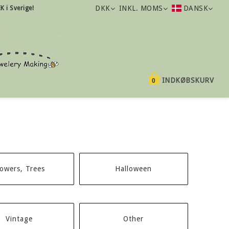
DKK
INKL. MOMS
DANSK
K i Sverige!
INDKØBSKURV
0
lowers, Trees
Halloween
Vintage
Other