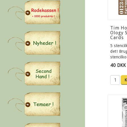
Tim Ho
Ology S
Cards
5 stencil
det! Bru
stencilk
40 DKK