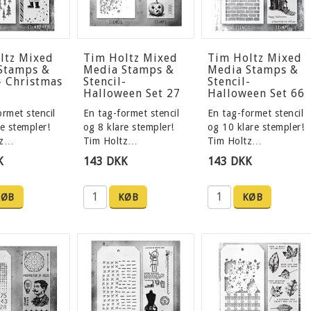
ltz Mixed
Tim Holtz Mixed
Tim Holtz Mixed
Stamps &
Media Stamps &
Media Stamps &
- Christmas
Stencil-
Stencil-
Halloween Set 27
Halloween Set 66
ormet stencil
En tag-formet stencil
En tag-formet stencil
e stempler!
og 8 klare stempler!
og 10 klare stempler!
tz…
Tim Holtz…
Tim Holtz…
K
143 DKK
143 DKK
KØB
KØB
KØB