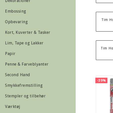
Dekorationer
Embossing
Tim Ho
Opbevaring
Kort, Kuverter & Tasker
Lim, Tape og Lakker
Tim Ho
Papir
Penne & Farveblyanter
Second Hand
-39%
Smykkefremstilling
Stempler og tilbehør
Værktøj