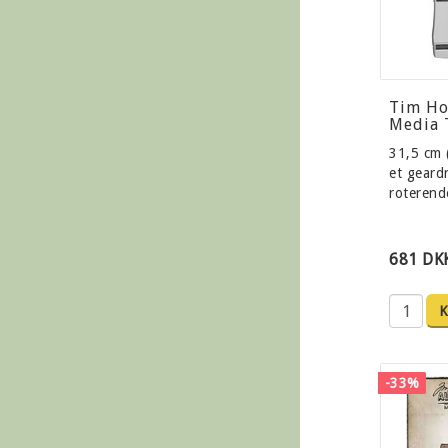
Tim Ho
Media 
31,5 cm 
et geard
roteren
681 DK
-33%