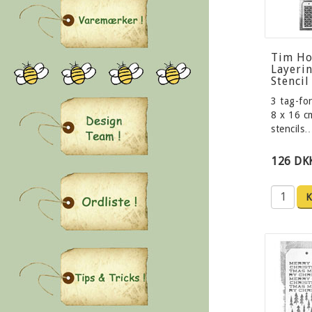
Tim Ho
Layeri
Stencil
3 tag-fo
8 x 16 c
stencils
126 DK