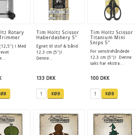
ltz Rotary
Tim Holtz Scissor
Tim Holtz Scissor
Trimmer
Haberdashery 5"
Titanium Mini
Snips 5"
(12,5") ! Med
Egnet til stof & bånd
For venstrehåndede
revet
12.3 cm (5")!
12.3 cm (5")! Denne
de…
Denne…
saks har ekstra…
K
133 DKK
100 DKK
KØB
KØB
KØB