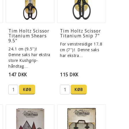
Tim Holtz Scissor
Tim Holtz Scissor
Titanium Shears
Titanium Snip 7"
9.5"
For venstresidige 17.8
24.1 cm (9.5")!
cm (7")! Denne saks
Denne saks har ekstra
har ekstra…
store Kushgrip-
håndtag…
147 DKK
115 DKK
KØB
KØB