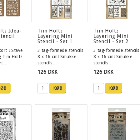
ltz Idea-
Tim Holtz
Tim Holtz
tencil
Layering Mini
Layering Mini
Stencil - Set 1
Stencil - Set 2
kort ! Stave
3 tag-formede stencils
3 tag-formede stencils
g Tim Holtz
8 x 16 cm! Smukke
8 x 16 cm! Smukke
ort…
stencils…
stencils…
126 DKK
126 DKK
KØB
KØB
KØB